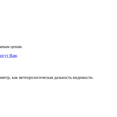
умным ценам.
могут Вам
.
аметр, как метеорологическая дальность видимости.