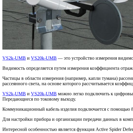
VS2k-UMB
и
VS20k-UMB
— это устройство измерения видимо
Видимость определяется путем измерения коэффициента отраже
Частицы в области измерения (например, капли тумана) рассе
рассеянного света, на основе которого рассчитывается коэффи
VS2k-UMB
и
VS20k-UMB
можно легко подключить к цифровым
Передающиеся по токовому выходу.
Коммуникационный кабель изделия подключается с помощью 8
Для настройки прибора и организации передачи данных в ком
Интересной особенностью является функция Active Spider Defe