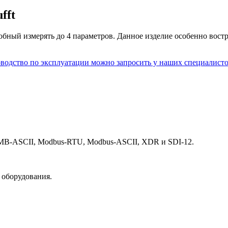
fft
бный измерять до 4 параметров. Данное изделие особенно вост
водство по эксплуатации можно запросить у наших специалист
MB-ASCII, Modbus-RTU, Modbus-ASCII, XDR и SDI-12.
 оборудования.