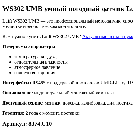
WS302 UMB умный погодный датчик Lu
Lufft WS302 UMB — это профессиональный метеодатчик, спосо
хозяйстве и экологическом мониторинге.
Вам нужно купить Lufft WS302 UMB?
Актуальные цены и руко
Измеряемые параметры:
температура воздуха;
относительная влажность;
атмосферное давление;
солнечная радиация.
Интерфейсы:
RS485 с поддержкой протоколов UMB-Binary, U
Опционально:
индивидуальный монтажный комплект.
Доступный сервис:
монтаж, поверка, калибровка, диагностика
Гарантия:
2 года с момента поставки.
Артикул: 8374.U10